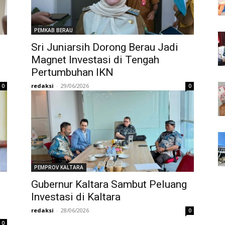
PEMKAB BERAU
Sri Juniarsih Dorong Berau Jadi
Magnet Investasi di Tengah
Pertumbuhan IKN
redaksi
-
29/06/2026
0
0
PEMPROV KALTARA
Gubernur Kaltara Sambut Peluang
Investasi di Kaltara
redaksi
-
28/06/2026
0
0