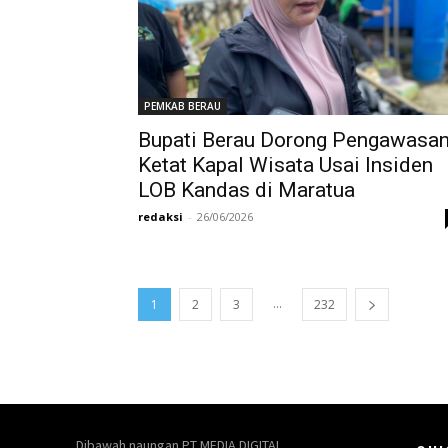
PEMKAB BERAU
Bupati Berau Dorong Pengawasa
Ketat Kapal Wisata Usai Insiden
LOB Kandas di Maratua
redaksi
-
26/06/2026
...
1
2
3
232
Dibawah naungan PT MEDIA DIGITAL