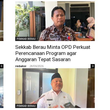
PEMKAB BERAU
Sekkab Berau Minta OPD Perkuat
Perencanaan Program agar
Anggaran Tepat Sasaran
redaksi
-
28/06/2026
0
0
PEMKAB BERAU