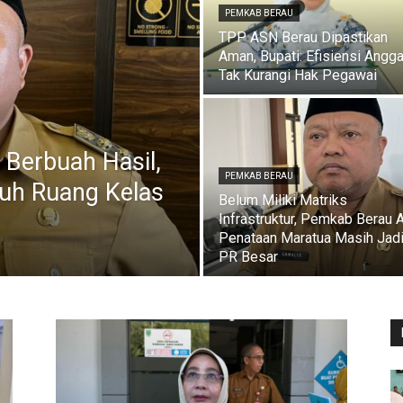
PEMKAB BERAU
TPP ASN Berau Dipastikan
Aman, Bupati: Efisiensi Angg
Tak Kurangi Hak Pegawai
Berbuah Hasil,
PEMKAB BERAU
uh Ruang Kelas
Belum Miliki Matriks
Infrastruktur, Pemkab Berau 
Penataan Maratua Masih Jad
PR Besar