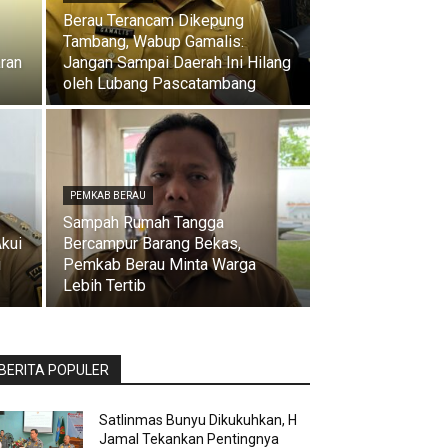
Berau Terancam Dikepung
Tambang, Wabup Gamalis:
aran
Jangan Sampai Daerah Ini Hilang
oleh Lubang Pascatambang
PEMKAB BERAU
Sampah Rumah Tangga
Akui
Bercampur Barang Bekas,
i
Pemkab Berau Minta Warga
Lebih Tertib
BERITA POPULER
Satlinmas Bunyu Dikukuhkan, H
Jamal Tekankan Pentingnya