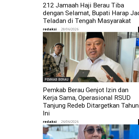
212 Jamaah Haji Berau Tiba
dengan Selamat, Bupati Harap Ja
Teladan di Tengah Masyarakat
redaksi
-
28/06/2026
PEMKAB BERAU
Pemkab Berau Genjot Izin dan
Kerja Sama, Operasional RSUD
Tanjung Redeb Ditargetkan Tahun
Ini
redaksi
-
26/06/2026