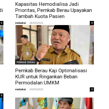
Kapasitas Hemodialisa Jadi
di
Prioritas, Pemkab Berau Upayakan
Tambah Kuota Pasien
redaksi
-
28/06/2026
0
0
PEMKAB BERAU
Pemkab Berau Kaji Optimalisasi
KUR untuk Ringankan Beban
Permodalan UMKM
redaksi
-
26/06/2026
0
0