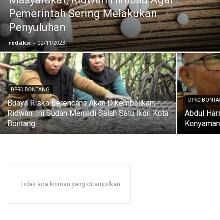
Pemerintah Sering Melakukan
Penyuluhan
redaksi
-
02/11/2023
DPRD BONTANG
DPRD BONT
Buaya Riska Berencana Akan Dikembalikan,
Ridwan: Ini Sudah Menjadi Salah Satu Ikon Kota
Abdul Har
Bontang
Kenyamana
Tidak ada kiriman yang ditampilkan