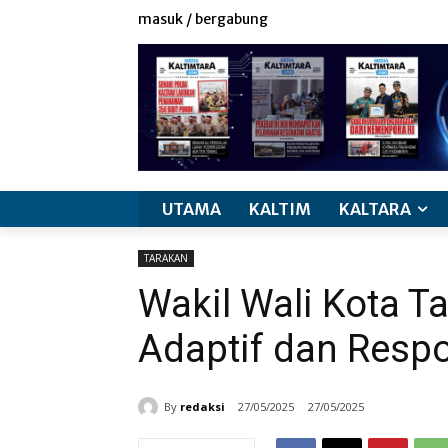
masuk / bergabung
UTAMA
KALTIM
KALTARA
TARAKAN
Wakil Wali Kota T
Adaptif dan Respon
By
redaksi
27/05/2025
27/05/2025