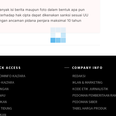
anyak isi berita maupun foto dalam bentuk apa pun
n terhadap hak cipta dapat dikenakan sanksi sesuai UU
ngan ancaman pidana penjara maksimal 10 tahun
CK ACCESS
COMPANY INFO
OMINFO KALTARA
REDAKSI
 KALTARA
IKLAN & MARKETING
UNGAN
KODE ETIK JURNALISTIK
NAU
PEDOMAN PEMBERITAAN RA
UKAN
PEDOMAN SIBER
 TIDUNG
TABEL HARGA PRODUK
AKAN