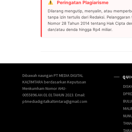
Peringatan Plagiarisme
Dilarang mengutip, menyalin, atau memperb
tanpa izin tertulis dari Redaksi. Pelanggara
Nomor 28 Tahun 2014 tentang Hak Cipta de
dan/atau denda hingga Rp4 miliar.
Dibawah naungan PT MEDIA DIGITAL
QUI
KALTIMTARA berdasarkan Keputusan
DISK
Menkumham Nomor AHU-
DPRD
0055896.AH.01.01.TAHUN 2023. Email:
BUL
ptmediadigitalkaltimtara@gmail.com
MALI
NUN
TANA
TAR