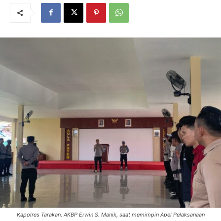
Kapolres Tarakan, AKBP Erwin S. Manik, saat memimpin Apel Pelaksanaan