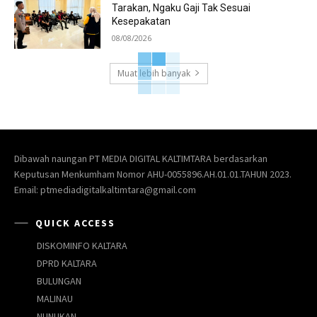
Tarakan, Ngaku Gaji Tak Sesuai
Kesepakatan
08/08/2026
Muat lebih banyak
Dibawah naungan PT MEDIA DIGITAL KALTIMTARA berdasarkan
Keputusan Menkumham Nomor AHU-0055896.AH.01.01.TAHUN 2023.
Email: ptmediadigitalkaltimtara@gmail.com
QUICK ACCESS
DISKOMINFO KALTARA
DPRD KALTARA
BULUNGAN
MALINAU
NUNUKAN