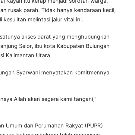
ai Kayan itu kerap menjadi sorotan warga,
dan rusak parah. Tidak hanya kendaraan kecil,
esulitan melintasi jalur vital ini.
u-satunya akses darat yang menghubungkan
anjung Selor, ibu kota Kabupaten Bulungan
si Kalimantan Utara.
ulungan Syarwani menyatakan komitmennya
 insya Allah akan segera kami tangani,”
jaan Umum dan Perumahan Rakyat (PUPR)
elaskan bahwa pihaknya telah menyusun