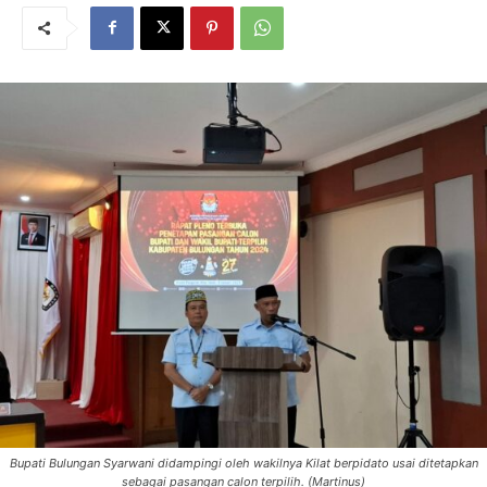
Bupati Bulungan Syarwani didampingi oleh wakilnya Kilat berpidato usai ditetapkan
sebagai pasangan calon terpilih. (Martinus)