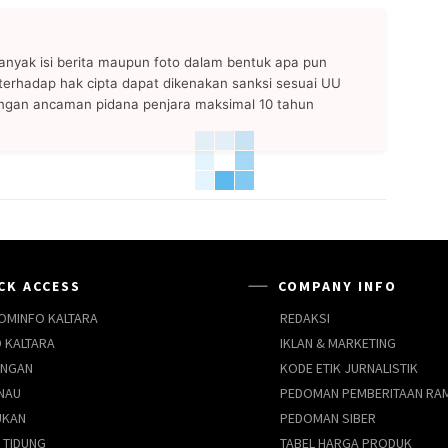
anyak isi berita maupun foto dalam bentuk apa pun
n terhadap hak cipta dapat dikenakan sanksi sesuai UU
ngan ancaman pidana penjara maksimal 10 tahun
CK ACCESS
COMPANY INFO
OMINFO KALTARA
REDAKSI
 KALTARA
IKLAN & MARKETING
UNGAN
KODE ETIK JURNALISTIK
NAU
PEDOMAN PEMBERITAAN RA
UKAN
PEDOMAN SIBER
 TIDUNG
TABEL HARGA PRODUK