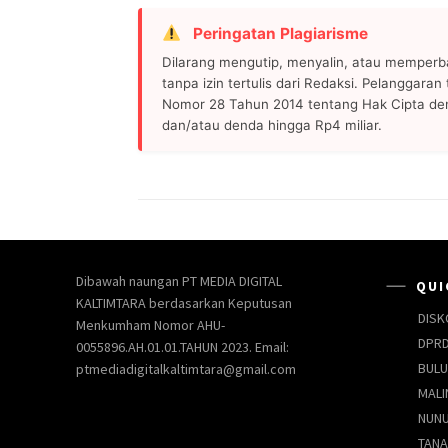
Peringatan Plagiarisme
Dilarang mengutip, menyalin, atau memperb
tanpa izin tertulis dari Redaksi. Pelanggara
Nomor 28 Tahun 2014 tentang Hak Cipta de
dan/atau denda hingga Rp4 miliar.
Dibawah naungan PT MEDIA DIGITAL
QUI
KALTIMTARA berdasarkan Keputusan
DISK
Menkumham Nomor AHU-
DPRD
0055896.AH.01.01.TAHUN 2023. Email:
BUL
ptmediadigitalkaltimtara@gmail.com
MALI
NUN
TANA