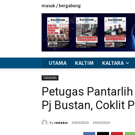
masuk / bergabung
UTAMA
KALTIM
KALTARA
TARAKAN
Petugas Pantarlih
Pj Bustan, Coklit
By
redaksi
24/06/2024
24/06/2024