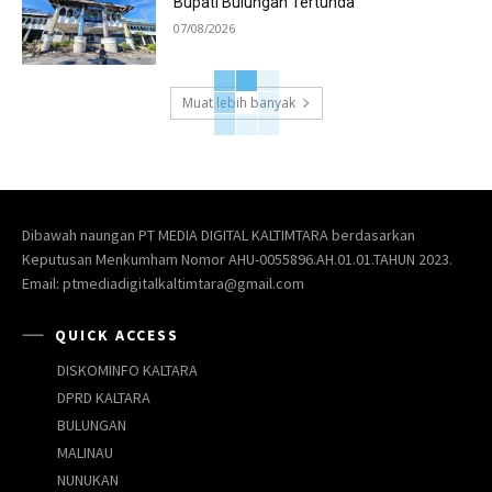
Bupati Bulungan Tertunda
07/08/2026
Muat lebih banyak
Dibawah naungan PT MEDIA DIGITAL KALTIMTARA berdasarkan
Keputusan Menkumham Nomor AHU-0055896.AH.01.01.TAHUN 2023.
Email: ptmediadigitalkaltimtara@gmail.com
QUICK ACCESS
DISKOMINFO KALTARA
DPRD KALTARA
BULUNGAN
MALINAU
NUNUKAN