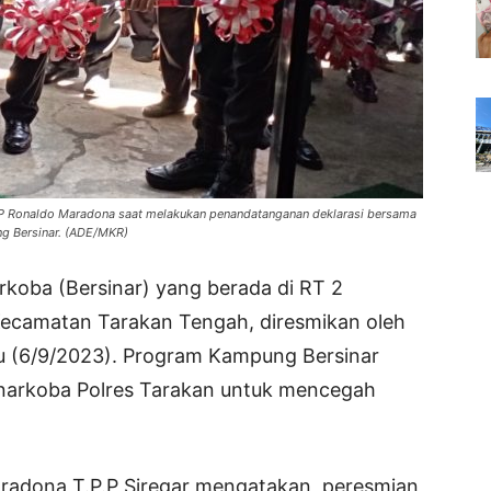
KBP Ronaldo Maradona saat melakukan penandatanganan deklarasi bersama
g Bersinar. (ADE/MKR)
koba (Bersinar) yang berada di RT 2
 Kecamatan Tarakan Tengah, diresmikan oleh
bu (6/9/2023). Program Kampung Bersinar
esnarkoba Polres Tarakan untuk mencegah
radona T.P.P Siregar mengatakan, peresmian