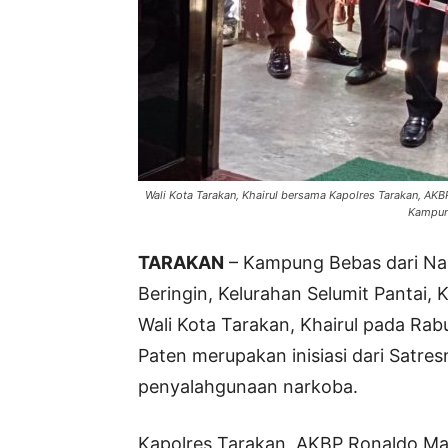
Wali Kota Tarakan, Khairul bersama Kapolres Tarakan, A
Kampun
TARAKAN
– Kampung Bebas dari Nar
Beringin, Kelurahan Selumit Pantai,
Wali Kota Tarakan, Khairul pada Ra
Paten merupakan inisiasi dari Satr
penyalahgunaan narkoba.
Kapolres Tarakan, AKBP Ronaldo Ma