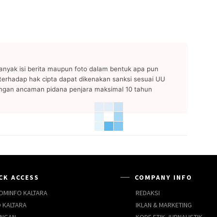
anyak isi berita maupun foto dalam bentuk apa pun
n terhadap hak cipta dapat dikenakan sanksi sesuai UU
ngan ancaman pidana penjara maksimal 10 tahun
CK ACCESS
COMPANY INFO
OMINFO KALTARA
REDAKSI
 KALTARA
IKLAN & MARKETING