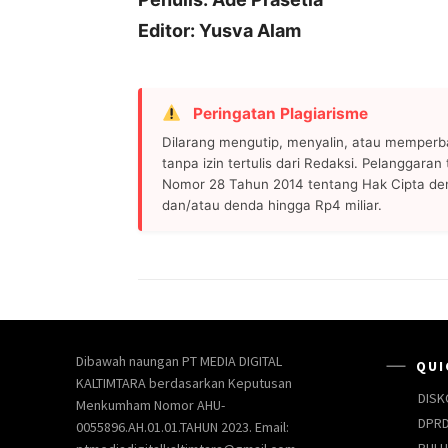
Editor: Yusva Alam
Peringatan Plagiarisme
Dilarang mengutip, menyalin, atau memperb
tanpa izin tertulis dari Redaksi. Pelanggara
Nomor 28 Tahun 2014 tentang Hak Cipta de
dan/atau denda hingga Rp4 miliar.
Dibawah naungan PT MEDIA DIGITAL
QUI
KALTIMTARA berdasarkan Keputusan
DISK
Menkumham Nomor AHU-
DPRD
0055896.AH.01.01.TAHUN 2023. Email: