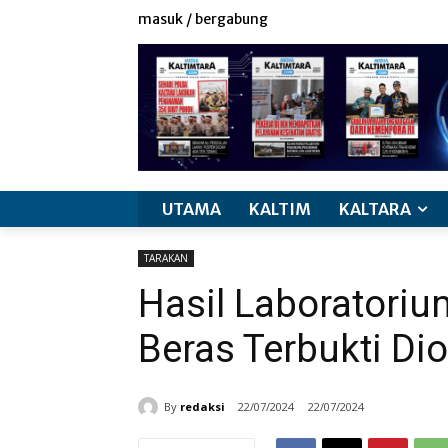
masuk / bergabung
UTAMA
KALTIM
KALTARA
TARAKAN
Hasil Laboratoriu
Beras Terbukti Di
By
redaksi
22/07/2024
22/07/2024