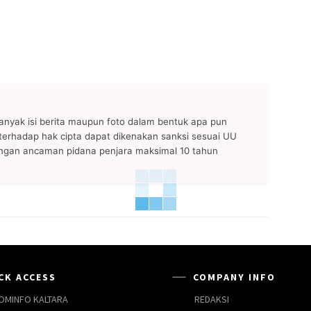
anyak isi berita maupun foto dalam bentuk apa pun
n terhadap hak cipta dapat dikenakan sanksi sesuai UU
ngan ancaman pidana penjara maksimal 10 tahun
CK ACCESS
COMPANY INFO
OMINFO KALTARA
REDAKSI