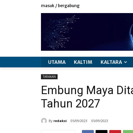
masuk / bergabung
UTAMA
KALTIM
KALTARA
TARAKAN
Embung Maya Dita
Tahun 2027
By
redaksi
05/09/2023
05/09/2023