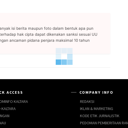
anyak isi berita maupun foto dalam bentuk apa pun
n terhadap hak cipta dapat dikenakan sanksi sesuai UU
ngan ancaman pidana penjara maksimal 10 tahun
CK ACCESS
COMPANY INFO
OMINFO KALTARA
REDAKSI
 KALTARA
IKLAN & MARKETING
UNGAN
KODE ETIK JURNALISTIK
NAU
PEDOMAN PEMBERITAAN RA