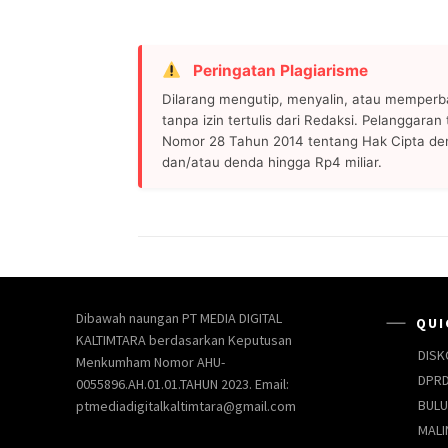
Peringatan Plagiarisme
Dilarang mengutip, menyalin, atau memperb
tanpa izin tertulis dari Redaksi. Pelanggara
Nomor 28 Tahun 2014 tentang Hak Cipta de
dan/atau denda hingga Rp4 miliar.
Dibawah naungan PT MEDIA DIGITAL
QUI
KALTIMTARA berdasarkan Keputusan
DISK
Menkumham Nomor AHU-
DPRD
0055896.AH.01.01.TAHUN 2023. Email:
BUL
ptmediadigitalkaltimtara@gmail.com
MALI