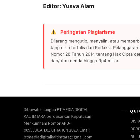
Editor: Yusva Alam
Peringatan Plagiarisme
Dilarang mengutip, menyalin, atau memperb
tanpa izin tertulis dari Redaksi. Pelanggara
Nomor 28 Tahun 2014 tentang Hak Cipta de
dan/atau denda hingga Rp4 miliar.
Dibawah naungan PT MEDIA DIGITAL
QUI
KALTIMTARA berdasarkan Keputusan
DISK
Menkumham Nomor AHU-
DPRD
0055896.AH.01.01.TAHUN 2023. Email:
BUL
ptmediadigitalkaltimtara@gmail.com