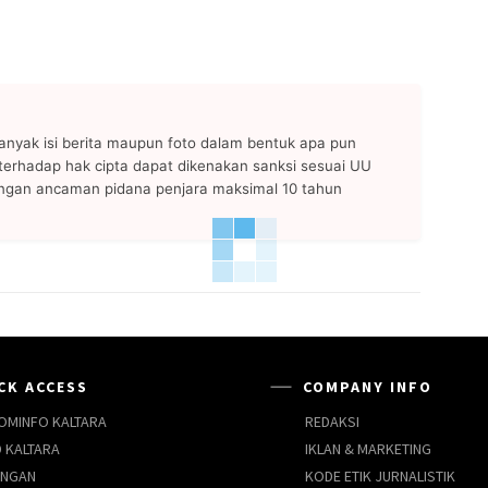
anyak isi berita maupun foto dalam bentuk apa pun
n terhadap hak cipta dapat dikenakan sanksi sesuai UU
ngan ancaman pidana penjara maksimal 10 tahun
CK ACCESS
COMPANY INFO
OMINFO KALTARA
REDAKSI
 KALTARA
IKLAN & MARKETING
UNGAN
KODE ETIK JURNALISTIK