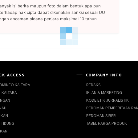
anyak isi berita maupun foto dalam bentuk apa pun
n terhadap hak cipta dapat dikenakan sanksi sesuai UU
ngan ancaman pidana penjara maksimal 10 tahun
CK ACCESS
COMPANY INFO
OMINFO KALTARA
REDAKSI
 KALTARA
IKLAN & MARKETING
UNGAN
KODE ETIK JURNALISTIK
NAU
PEDOMAN PEMBERITAAN RA
UKAN
PEDOMAN SIBER
 TIDUNG
TABEL HARGA PRODUK
AKAN