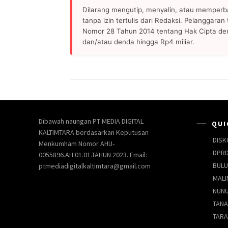
Dilarang mengutip, menyalin, atau memperb
tanpa izin tertulis dari Redaksi. Pelanggara
Nomor 28 Tahun 2014 tentang Hak Cipta de
dan/atau denda hingga Rp4 miliar.
Dibawah naungan PT MEDIA DIGITAL
QUI
KALTIMTARA berdasarkan Keputusan
DISK
Menkumham Nomor AHU-
DPRD
0055896.AH.01.01.TAHUN 2023. Email:
BUL
ptmediadigitalkaltimtara@gmail.com
MALI
NUN
TANA
TAR