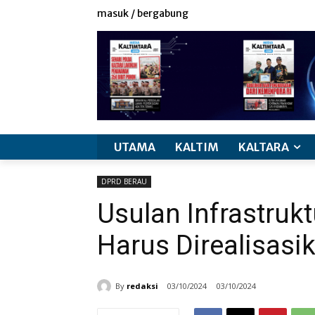
masuk / bergabung
UTAMA
KALTIM
KALTARA
DPRD BERAU
Usulan Infrastruk
Harus Direalisasi
By
redaksi
03/10/2024
03/10/2024