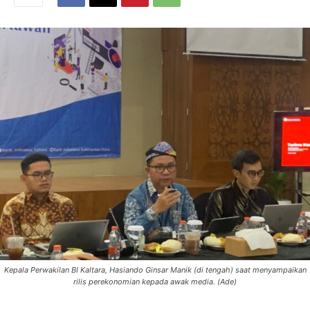
Kepala Perwakilan BI Kaltara, Hasiando Ginsar Manik (di tengah) saat menyampaikan
rilis perekonomian kepada awak media. (Ade)