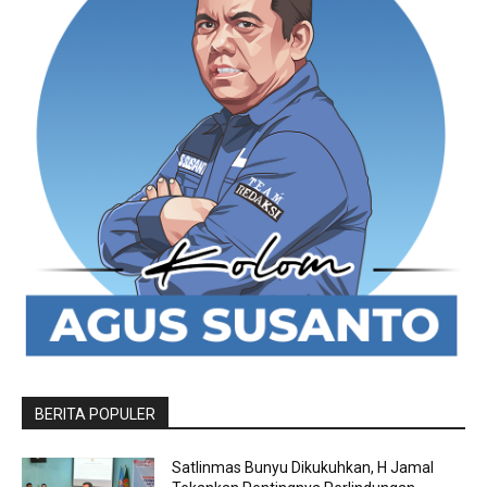
BERITA POPULER
Satlinmas Bunyu Dikukuhkan, H Jamal