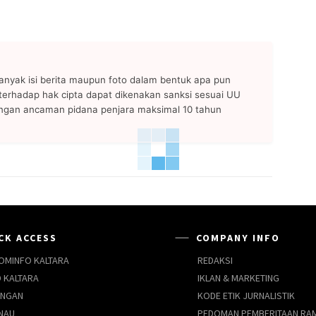
anyak isi berita maupun foto dalam bentuk apa pun
n terhadap hak cipta dapat dikenakan sanksi sesuai UU
ngan ancaman pidana penjara maksimal 10 tahun
CK ACCESS
COMPANY INFO
OMINFO KALTARA
REDAKSI
 KALTARA
IKLAN & MARKETING
UNGAN
KODE ETIK JURNALISTIK
NAU
PEDOMAN PEMBERITAAN RA