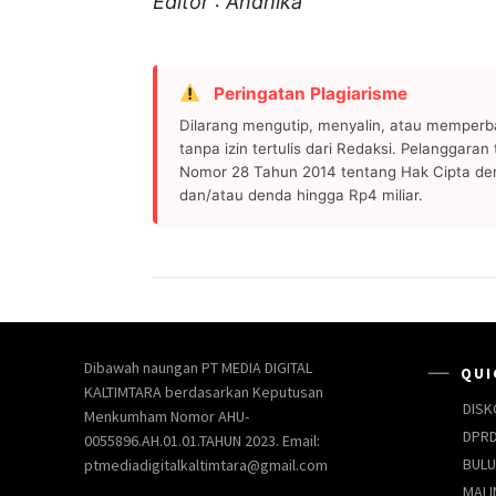
Editor : Andhika
Peringatan Plagiarisme
Dilarang mengutip, menyalin, atau memperb
tanpa izin tertulis dari Redaksi. Pelanggara
Nomor 28 Tahun 2014 tentang Hak Cipta de
dan/atau denda hingga Rp4 miliar.
Dibawah naungan PT MEDIA DIGITAL
QUI
KALTIMTARA berdasarkan Keputusan
DISK
Menkumham Nomor AHU-
DPRD
0055896.AH.01.01.TAHUN 2023. Email:
BUL
ptmediadigitalkaltimtara@gmail.com
MALI