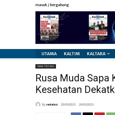
masuk / bergabung
UTAMA
KALTIM
KALTARA
TANA TIDUNG
Rusa Muda Sapa 
Kesehatan Dekat
By
redaksi
20/05/2025
20/05/2025