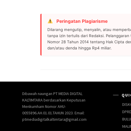
Peringatan Plagiarisme
Dilarang mengutip, menyalin, atau memperb
tanpa izin tertulis dari Redaksi. Pelanggara
Nomor 28 Tahun 2014 tentang Hak Cipta de
dan/atau denda hingga Rp4 miliar.
Dibawah naungan PT MEDIA DIGITAL
QUI
KALTIMTARA berdasarkan Keputusan
DISK
Menkumham Nomor AHU-
DPRD
0055896.AH.01.01.TAHUN 2023. Email:
BUL
ptmediadigitalkaltimtara@gmail.com
MALI