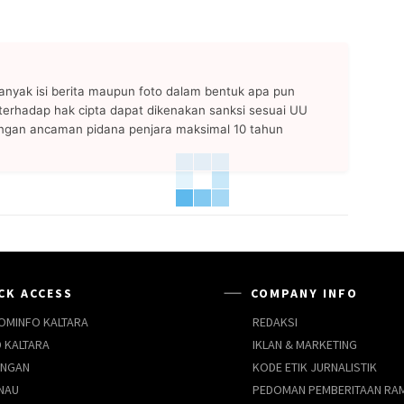
anyak isi berita maupun foto dalam bentuk apa pun
n terhadap hak cipta dapat dikenakan sanksi sesuai UU
ngan ancaman pidana penjara maksimal 10 tahun
CK ACCESS
COMPANY INFO
OMINFO KALTARA
REDAKSI
 KALTARA
IKLAN & MARKETING
UNGAN
KODE ETIK JURNALISTIK
NAU
PEDOMAN PEMBERITAAN RA