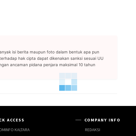
anyak isi berita maupun foto dalam bentuk apa pun
n terhadap hak cipta dapat dikenakan sanksi sesuai UU
ngan ancaman pidana penjara maksimal 10 tahun
CK ACCESS
COMPANY INFO
OMINFO KALTARA
REDAKSI