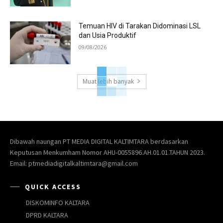
Temuan HIV di Tarakan Didominasi LSL
dan Usia Produktif
09/08/2026
Muat lebih banyak
Dibawah naungan PT MEDIA DIGITAL KALTIMTARA berdasarkan
Keputusan Menkumham Nomor AHU-0055896.AH.01.01.TAHUN 2023.
Email: ptmediadigitalkaltimtara@gmail.com
QUICK ACCESS
DISKOMINFO KALTARA
DPRD KALTARA