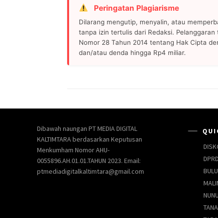
Peringatan Plagiarisme
Dilarang mengutip, menyalin, atau memperb
tanpa izin tertulis dari Redaksi. Pelanggara
Nomor 28 Tahun 2014 tentang Hak Cipta de
dan/atau denda hingga Rp4 miliar.
Dibawah naungan PT MEDIA DIGITAL
QUI
KALTIMTARA berdasarkan Keputusan
DISK
Menkumham Nomor AHU-
DPRD
0055896.AH.01.01.TAHUN 2023. Email:
BUL
ptmediadigitalkaltimtara@gmail.com
MALI
NUN
TANA