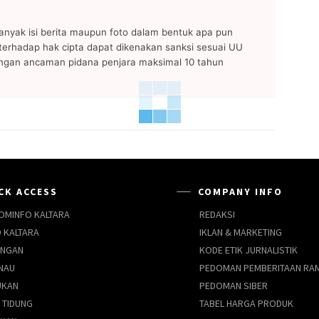
anyak isi berita maupun foto dalam bentuk apa pun
n terhadap hak cipta dapat dikenakan sanksi sesuai UU
ngan ancaman pidana penjara maksimal 10 tahun
CK ACCESS
COMPANY INFO
OMINFO KALTARA
REDAKSI
 KALTARA
IKLAN & MARKETING
UNGAN
KODE ETIK JURNALISTIK
NAU
PEDOMAN PEMBERITAAN RA
UKAN
PEDOMAN SIBER
 TIDUNG
TABEL HARGA PRODUK