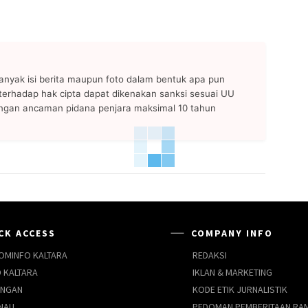
anyak isi berita maupun foto dalam bentuk apa pun
n terhadap hak cipta dapat dikenakan sanksi sesuai UU
ngan ancaman pidana penjara maksimal 10 tahun
CK ACCESS
COMPANY INFO
OMINFO KALTARA
REDAKSI
 KALTARA
IKLAN & MARKETING
UNGAN
KODE ETIK JURNALISTIK
NAU
PEDOMAN PEMBERITAAN RA