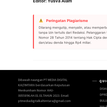
Editor: Yusva Alam
Peringatan Plagiarisme
Dilarang mengutip, menyalin, atau memperb
tanpa izin tertulis dari Redaksi. Pelanggara
Nomor 28 Tahun 2014 tentang Hak Cipta de
dan/atau denda hingga Rp4 miliar.
Dibawah naungan PT MEDIA DIGITAL
QUI
KALTIMTARA berdasarkan Keputusan
DISK
Menkumham Nomor AHU-
DPRD
0055896.AH.01.01.TAHUN 2023. Email:
BUL
ptmediadigitalkaltimtara@gmail.com
MALI