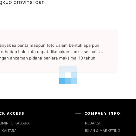
ngkup provinsi dan
anyak isi berita maupun foto dalam bentuk apa pun
n terhadap hak cipta dapat dikenakan sanksi sesuai UU
ngan ancaman pidana penjara maksimal 10 tahun
CK ACCESS
COMPANY INFO
OMINFO KALTARA
REDAKSI
 KALTARA
IKLAN & MARKETING