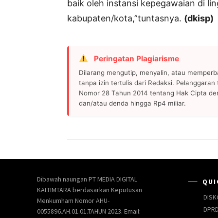
baik oleh instansi kepegawaian di li
kabupaten/kota,”tuntasnya.
(dkisp)
Peringatan Plagiarisme
Dilarang mengutip, menyalin, atau memperb
tanpa izin tertulis dari Redaksi. Pelanggara
Nomor 28 Tahun 2014 tentang Hak Cipta de
dan/atau denda hingga Rp4 miliar.
Dibawah naungan PT MEDIA DIGITAL
QUI
KALTIMTARA berdasarkan Keputusan
DISK
Menkumham Nomor AHU-
DPRD
0055896.AH.01.01.TAHUN 2023. Email: