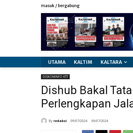
masuk / bergabung
UTAMA
KALTIM
KALTARA
DISKOMINFO KTT
Dishub Bakal Tata
Perlengkapan Jal
By
redaksi
09/07/2024
09/07/2024