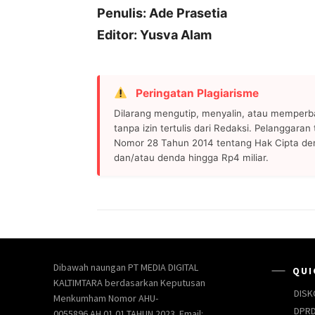
Penulis: Ade Prasetia
Editor: Yusva Alam
Peringatan Plagiarisme
Dilarang mengutip, menyalin, atau memperb
tanpa izin tertulis dari Redaksi. Pelanggara
Nomor 28 Tahun 2014 tentang Hak Cipta de
dan/atau denda hingga Rp4 miliar.
Dibawah naungan PT MEDIA DIGITAL
QUI
KALTIMTARA berdasarkan Keputusan
DISK
Menkumham Nomor AHU-
DPRD
0055896.AH.01.01.TAHUN 2023. Email: