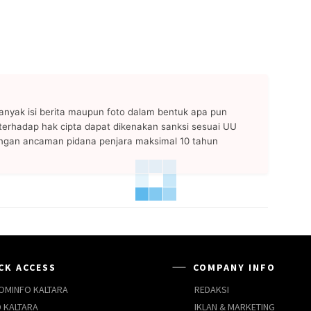
anyak isi berita maupun foto dalam bentuk apa pun
n terhadap hak cipta dapat dikenakan sanksi sesuai UU
ngan ancaman pidana penjara maksimal 10 tahun
CK ACCESS
COMPANY INFO
OMINFO KALTARA
REDAKSI
 KALTARA
IKLAN & MARKETING