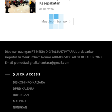
Kesepakatan
08/08/2026
Muat lebih banyak
Dibawah naungan PT MEDIA DIGITAL KALTIMTARA berdasarkan
Keputusan Menkumham Nomor AHU-0055896.AH.01.01.TAHUN 2023.
Email: ptmediadigitalkaltimtara@gmail.com
QUICK ACCESS
DISKOMINFO KALTARA
DPRD KALTARA
BULUNGAN
MALINAU
NUNUKAN