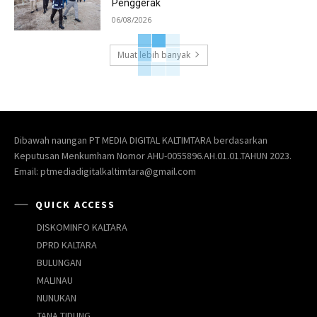
Penggerak
06/08/2026
Muat lebih banyak
Dibawah naungan PT MEDIA DIGITAL KALTIMTARA berdasarkan
Keputusan Menkumham Nomor AHU-0055896.AH.01.01.TAHUN 2023.
Email: ptmediadigitalkaltimtara@gmail.com
QUICK ACCESS
DISKOMINFO KALTARA
DPRD KALTARA
BULUNGAN
MALINAU
NUNUKAN
TANA TIDUNG