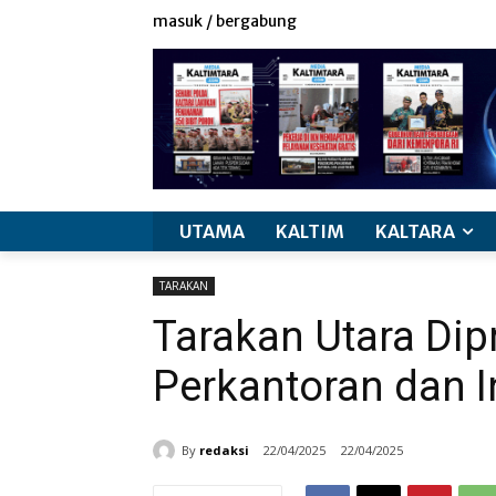
masuk / bergabung
UTAMA
KALTIM
KALTARA
TARAKAN
Tarakan Utara Dip
Perkantoran dan I
By
redaksi
22/04/2025
22/04/2025