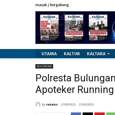
masuk / bergabung
UTAMA
KALTIM
KALTARA
BULUNGAN
Polresta Bulunga
Apoteker Running 
By
redaksi
21/09/2025
21/09/2025