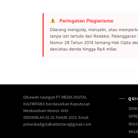
Peringatan Plagiarisme
Dilarang mengutip, menyalin, atau memperb
tanpa izin tertulis dari Redaksi. Pelanggara
Nomor 28 Tahun 2014 tentang Hak Cipta de
dan/atau denda hingga Rp4 miliar.
Dibawah naungan PT MEDIA DIGITAL
QUI
KALTIMTARA berdasarkan Keputusan
DISK
Menkumham Nomor AHU-
DPRD
0055896.AH.01.01.TAHUN 2023. Email:
BUL
ptmediadigitalkaltimtara@gmail.com
MALI