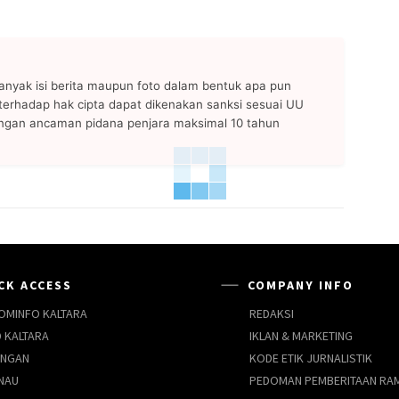
anyak isi berita maupun foto dalam bentuk apa pun
n terhadap hak cipta dapat dikenakan sanksi sesuai UU
ngan ancaman pidana penjara maksimal 10 tahun
CK ACCESS
COMPANY INFO
OMINFO KALTARA
REDAKSI
 KALTARA
IKLAN & MARKETING
UNGAN
KODE ETIK JURNALISTIK
NAU
PEDOMAN PEMBERITAAN RA