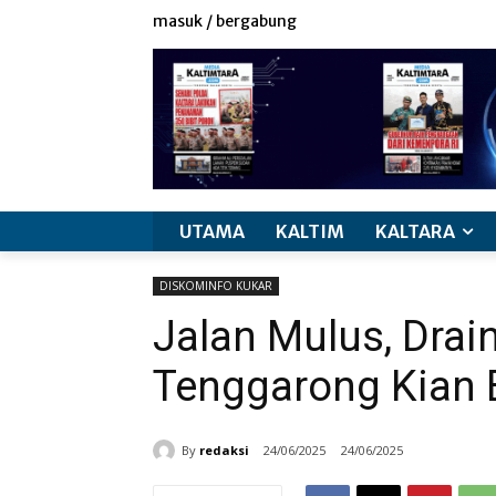
masuk / bergabung
UTAMA
KALTIM
KALTARA
DISKOMINFO KUKAR
Jalan Mulus, Drai
Tenggarong Kian 
By
redaksi
24/06/2025
24/06/2025